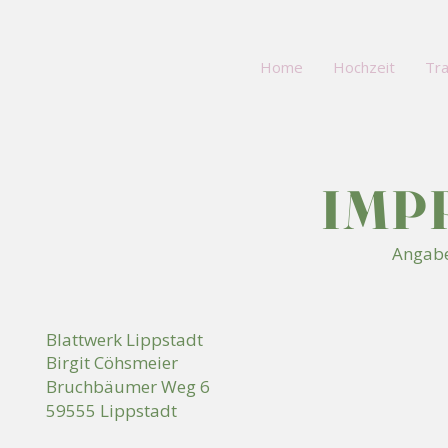
Home
Hochzeit
Tr
IMP
Angabe
Blattwerk Lippstadt
Birgit Cöhsmeier
Bruchbäumer Weg 6
59555 Lippstadt